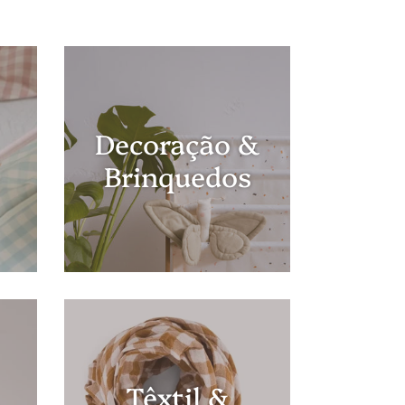
Decoração &
Brinquedos
Têxtil &