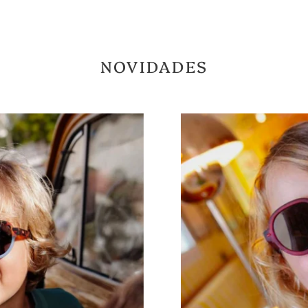
NOVIDADES
Óculos
de
Sol
Megy
Lily
(8/10
anos)