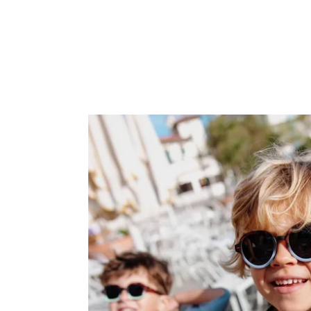
Óculos
Megy
Craky
Blue
(8/10
anos)